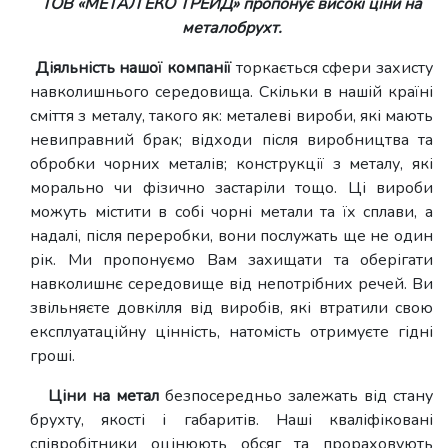
ТОВ «
МЕТАЛ ЕКО ТРЕЙД
» пропонує високі ціни на
металобрухт.
Діяльність нашої компанії
торкається сфери захисту
навколишнього середовища. Скільки в нашій країні
сміття з металу, такого як: металеві вироби, які мають
невиправний брак; відходи після виробництва та
обробки чорних металів; конструкції з металу, які
морально чи фізично застаріли тощо. Ці вироби
можуть містити в собі чорні метали та їх сплави, а
надалі, після переробки, вони послужать ще не один
рік. Ми пропонуємо Вам захищати та оберігати
навколишнє середовище від непотрібних речей. Ви
звільняєте довкілля від виробів, які втратили свою
експлуатаційну цінність, натомість отримуєте гідні
гроші.
Ціни на метал
безпосередньо залежать від стану
брухту, якості і габаритів. Наші кваліфіковані
співробітники оцінюють обсяг та прораховують