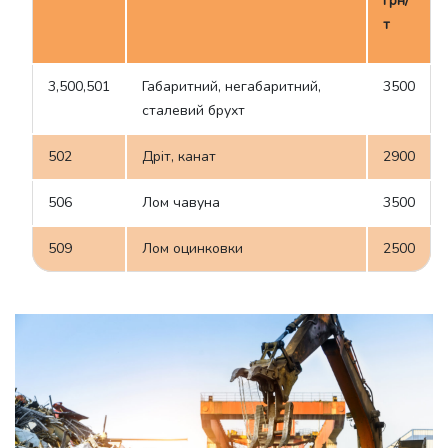
грн/
т
3,500,501
Габаритний, негабаритний,
3500
сталевий брухт
502
Дріт, канат
2900
506
Лом чавуна
3500
509
Лом оцинковки
2500