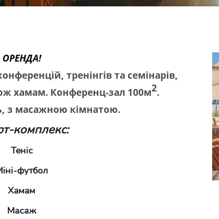
ОРЕНДА!
конференцій, тренінгів та семінарів,
2
кож хамам. Конференц-зал 100м
.
ь, з масажною кімнатою.
т-комплекс:
Теніс
іні-футбол
Хамам
Масаж