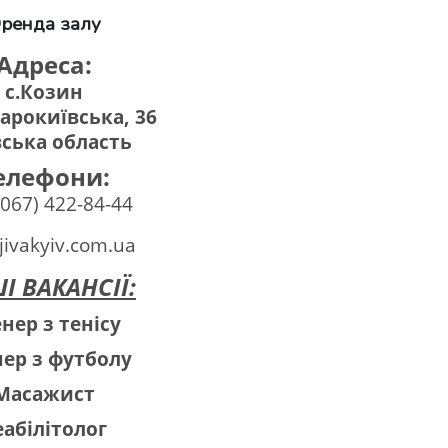
ренда залу
Адреса:
c.Козин
тарокиївська, 36
вська область
елефони:
(067) 422-84-44
jivakyiv.com.ua
I ВАКАНСІЇ:
нер з тенісу
нер з футболу
Масажист
еабілітолог