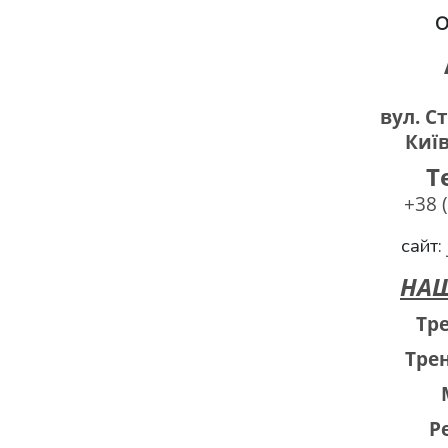
О
вул. С
Киї
Т
+38 
сайт:
НАШ
Тре
Тре
Р