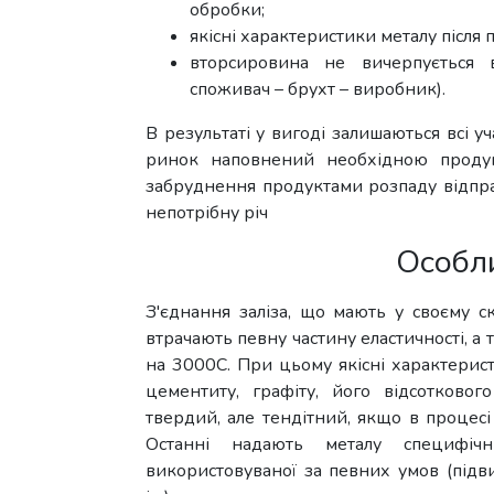
обробки;
якісні характеристики металу після
вторсировина не вичерпується в
споживач – брухт – виробник).
В результаті у вигоді залишаються всі у
ринок наповнений необхідною продукц
забруднення продуктами розпаду відпра
непотрібну річ
Особли
З'єднання заліза, що мають у своєму ск
втрачають певну частину еластичності, а
на 3000С. При цьому якісні характерист
цементиту, графіту, його відсотковог
твердий, але тендітний, якщо в процесі
Останні надають металу специфічні
використовуваної за певних умов (підви