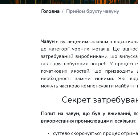
Головна
Прийом брухту чавуну
Чавун
є вуглецевим сплавом з відсотков
до категорії чорних металів. Це відно
затребуваний виробниками, що випуска
так і для побутових потреб. У процесі 
початкових якостей, що призводить 
необхідності заміни новими. Які від
можуть частково компенсувати майбутні ви
Секрет затребува
Попит на чавун, що був у вживанні, 
використання промисловцями, оскільки:
суттєво скорочується процес отриман