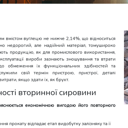
им вмістом вуглецю не нижче 2,14%, що відноситься
сно недорогий, але надійний матеріал, томушироко
ють продукцію, як для промислового використання,
експлуатації вироби зазнають зношування та втрати
до обмеження їх функціональних здібностей та
служили свій термін пристрою, пристрої, деталі
трати, якщо здати їх, як брухт.
ності вторинної сировини
пояснюється економічною вигодою його повторного
ня прокату відпадає етап видобутку залізняку та її