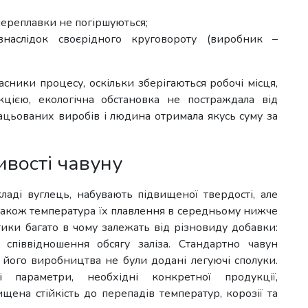
 переплавки не погіршуються;
наслідок своєрідного круговороту (виробник –
часники процесу, оскільки зберігаються робочі місця,
ією, екологічна обстановка не постраждала від
цьованих виробів і людина отримала якусь суму за
вості чавуну
ладі вуглець, набувають підвищеної твердості, але
 також температура їх плавлення в середньому нижче
ики багато в чому залежать від різновиду добавки:
о співвідношення обсягу заліза. Стандартно чавун
 його виробництва не були додані легуючі сполуки.
 параметри, необхідні конкретної продукції,
щена стійкість до перепадів температур, корозії та